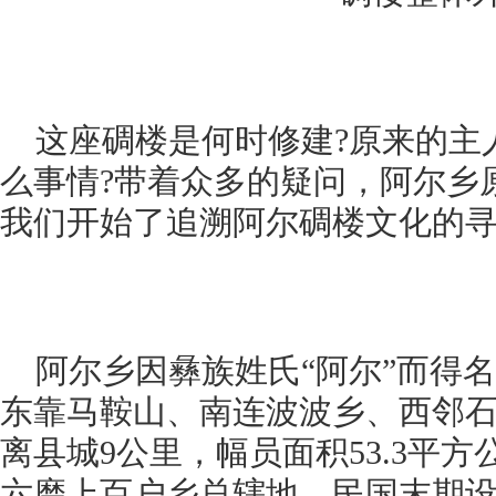
这座碉楼是何时修建?原来的主
么事情?带着众多的疑问，阿尔乡
我们开始了追溯阿尔碉楼文化的
阿尔乡因彝族姓氏“阿尔”而得
东靠马鞍山、南连波波乡、西邻
离县城9公里，幅员面积53.3平
六磨上百户乡总辖地，民国末期