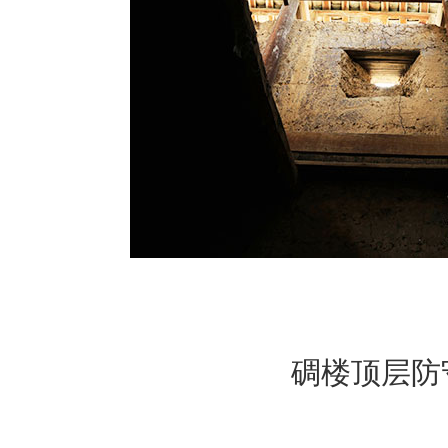
碉楼顶层防