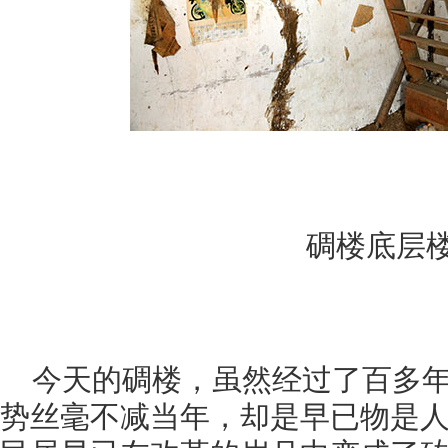
碉楼底层
今天的碉楼，虽然经过了百多
势丝毫不减当年，却是早已物是