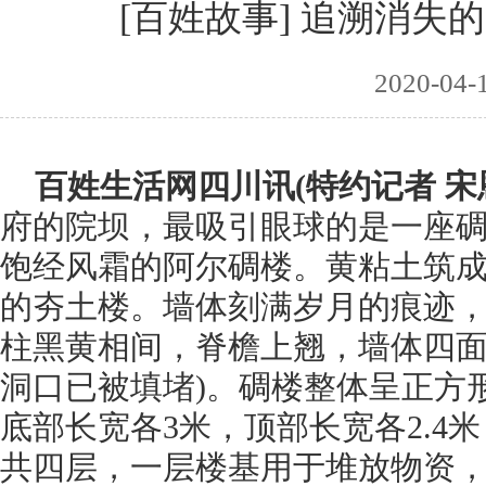
[百姓故事] 追溯消失
2020-04-
百姓生活网四川讯(特约记者 宋
府的院坝，最吸引眼球的是一座
饱经风霜的阿尔碉楼。黄粘土筑
的夯土楼。墙体刻满岁月的痕迹
柱黑黄相间，脊檐上翘，墙体四面
洞口已被填堵)。碉楼整体呈正方
底部长宽各3米，顶部长宽各2.4
共四层，一层楼基用于堆放物资