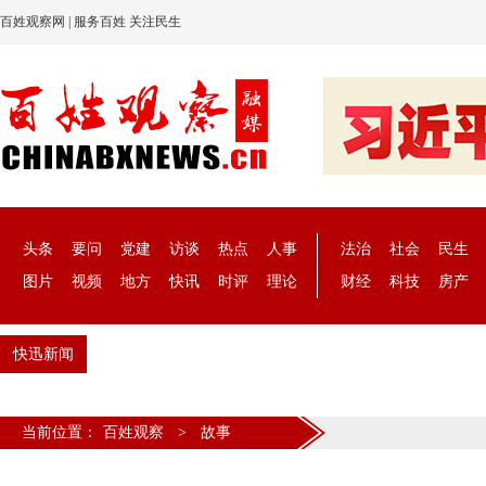
百姓观察网 | 服务百姓 关注民生
头条
要问
党建
访谈
热点
人事
法治
社会
民生
图片
视频
地方
快讯
时评
理论
财经
科技
房产
快迅新闻
当前位置：
百姓观察
>
故事